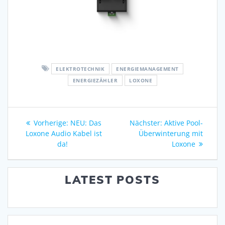
ELEKTROTECHNIK
ENERGIEMANAGEMENT
ENERGIEZÄHLER
LOXONE
Beitragsnavigation
Vorheriger
Nächster
Vorherige:
NEU: Das
Nächster:
Aktive Pool-
Beitrag:
Beitrag:
Loxone Audio Kabel ist
Überwinterung mit
da!
Loxone
LATEST POSTS