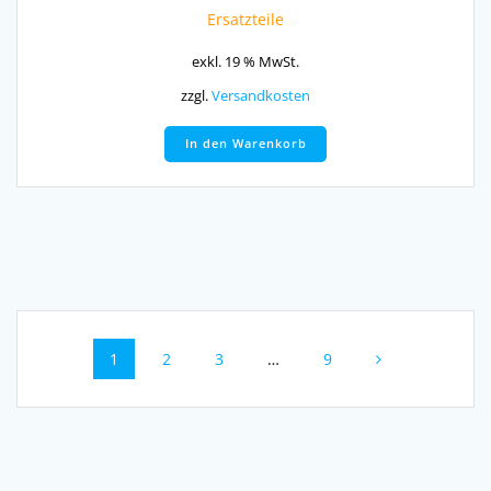
Ersatzteile
exkl. 19 % MwSt.
zzgl.
Versandkosten
In den Warenkorb
Beitragsnavigation
Seite
Seite
Seite
Seite
1
2
3
…
9