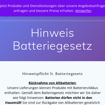
Zum
Jetzt Produkte und Dienstleistungen über unsere Angebotsanfrage
Inhalt
anfragen und bessere Preise erhalten.
Verwerfen
springen
Hinweis
Batteriegesetz
Hinweispflicht lt. Batteriegesetz
Rücknahme von Altbatterien:
Unsere Lieferungen können Produkte mit Batterien/Akkus
enthalten. Gemäß dem Batteriegesetz möchten wir Sie daher
wie folgt hinweisen:
Batterien dürfen nicht in den
Hausmüll!
Sie sind zur Rückgabe von Altbatterien gesetzlich