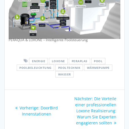
PERAQUA & LOXONE – Intelligente Poolsteuerung
ENERGIE
LOXONE
PERAPLAS
POOL
POOLBELEUCHTUNG
POOLTECHNIK
WÄRMEPUMPE
WASSER
Beitragsnavigation
Nächster
Nächster:
Die Vorteile
Beitrag:
einer professionellen
Vorheriger
Vorherige:
DoorBird
Loxone Realisierung:
Beitrag:
Innenstationen
Warum Sie Experten
engagieren sollten