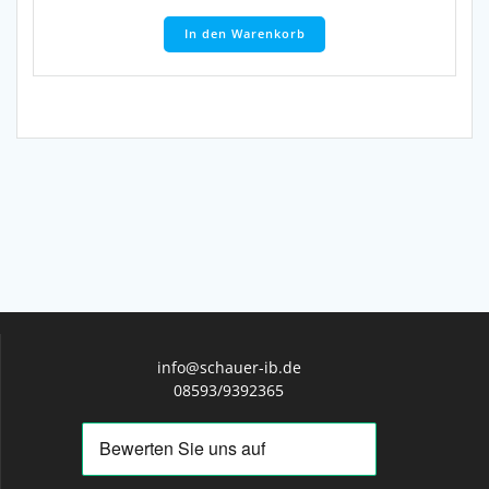
In den Warenkorb
info@schauer-ib.de
08593/9392365