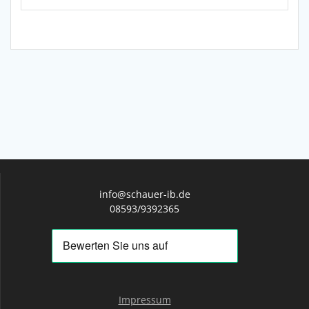
info@schauer-ib.de
08593/9392365
Impressum