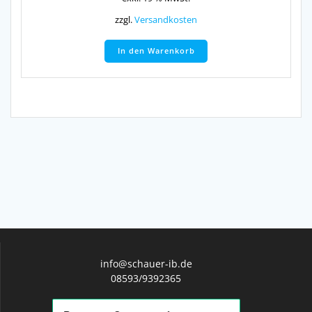
zzgl.
Versandkosten
In den Warenkorb
info@schauer-ib.de
08593/9392365