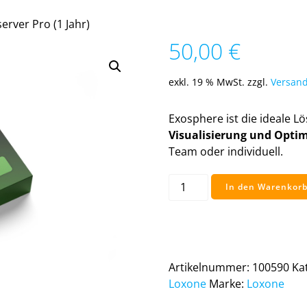
erver Pro (1 Jahr)
50,00
€
exkl. 19 % MwSt.
zzgl.
Versand
Exosphere ist die ideale L
Visualisierung und Opti
Team oder individuell.
Exosphere
In den Warenkor
Miniserver
Pro
(1
Jahr)
Menge
Artikelnummer:
100590
Ka
Loxone
Marke:
Loxone