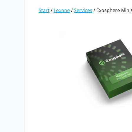
Start
/
Loxone
/
Services
/ Exosphere Minis