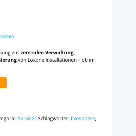
kosten
ösung zur
zentralen Verwaltung,
mierung
von Loxone Installationen – ob im
b
tegorie:
Services
Schlagwörter:
Exosphere
,