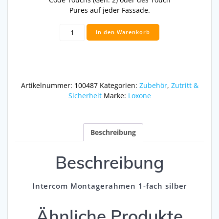
Pures auf jeder Fassade.
Intercom
In den Warenkorb
Montagerahmen
1-
fach
silber
Menge
Artikelnummer:
100487
Kategorien:
Zubehör
,
Zutritt &
Sicherheit
Marke:
Loxone
Beschreibung
Beschreibung
Intercom Montagerahmen 1-fach silber
Ähnliche Produkte