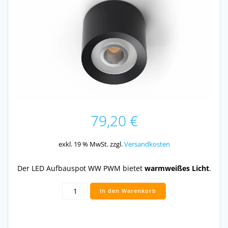
79,20
€
exkl. 19 % MwSt.
zzgl.
Versandkosten
Der LED Aufbauspot WW PWM bietet
warmweißes Licht
.
LED
In den Warenkorb
Aufbauspot
WW
anthrazit