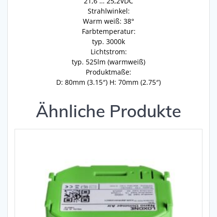
21,6 … 25,2VDC
Strahlwinkel:
Warm weiß: 38°
Farbtemperatur:
typ. 3000k
Lichtstrom:
typ. 525lm (warmweiß)
Produktmaße:
D: 80mm (3.15″) H: 70mm (2.75″)
Ähnliche Produkte