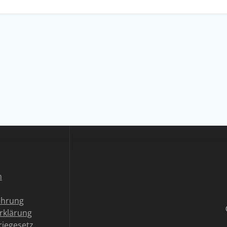
n
ehrung
rklärung
riegesetz