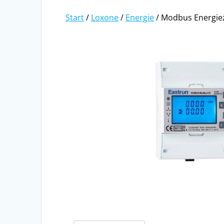
Start
/
Loxone
/
Energie
/ Modbus Energie