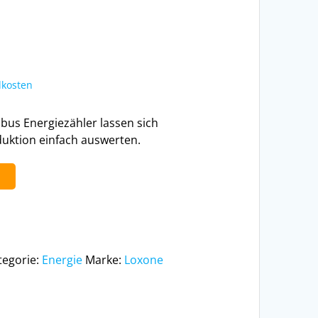
kosten
us Energiezähler lassen sich
uktion einfach auswerten.
b
tegorie:
Energie
Marke:
Loxone