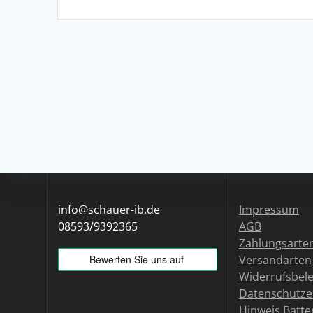
info@schauer-ib.de
Impressum
08593/9392365
AGB
Zahlungsarte
Versandarten
Widerrufsbel
Datenschutze
Hinweis Batte