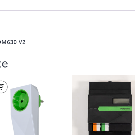
SDM630 V2
te