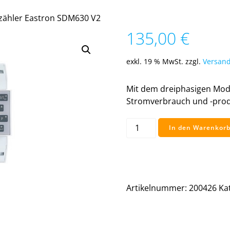
zähler Eastron SDM630 V2
135,00
€
exkl. 19 % MwSt.
zzgl.
Versand
Mit dem dreiphasigen Modb
Stromverbrauch und -prod
Modbus
In den Warenkor
Energiezähler
Eastron
SDM630
V2
Menge
Artikelnummer:
200426
Ka