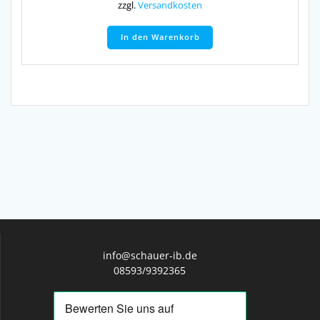
zzgl.
Versandkosten
In den Warenkorb
info@schauer-ib.de
08593/9392365