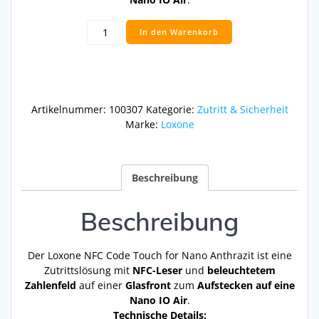
NFC
In den Warenkorb
Code
Touch
for
Nano
Anthrazit
Artikelnummer:
100307
Kategorie:
Zutritt & Sicherheit
Menge
Marke:
Loxone
Beschreibung
Beschreibung
Der Loxone NFC Code Touch for Nano Anthrazit ist eine
Zutrittslösung mit
NFC-Leser
und
beleuchtetem
Zahlenfeld
auf einer
Glasfront
zum
Aufstecken auf eine
Nano IO Air
.
Technische Details: