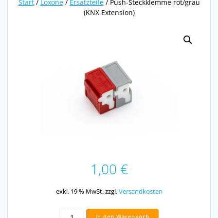
Start
/
Loxone
/
Ersatzteile
/ Push-Steckklemme rot/grau
(KNX Extension)
1,00
€
exkl. 19 % MwSt.
zzgl.
Versandkosten
Push-
In den Warenkorb