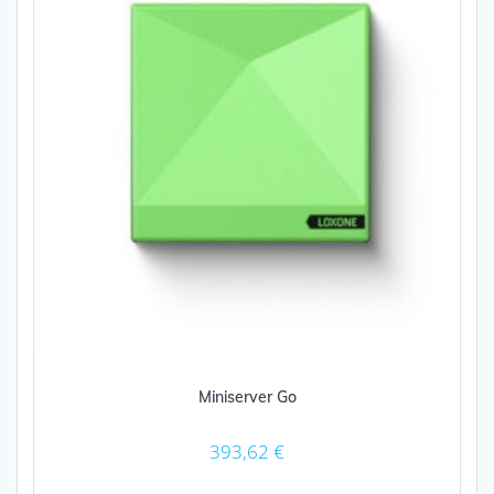
Miniserver Go
393,62
€