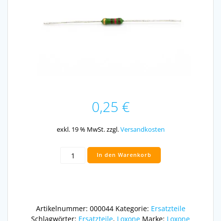
0,25
€
exkl. 19 % MwSt.
zzgl.
Versandkosten
120
In den Warenkorb
Ohm
Widerstand
Menge
Artikelnummer:
000044
Kategorie:
Ersatzteile
Schlagwörter:
Ersatzteile
,
Loxone
Marke:
Loxone