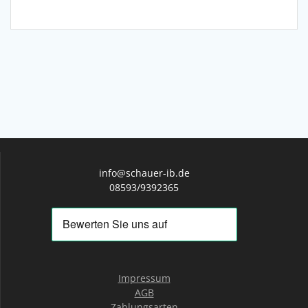
info@schauer-ib.de
08593/9392365
Impressum
AGB
Zahlungsarten