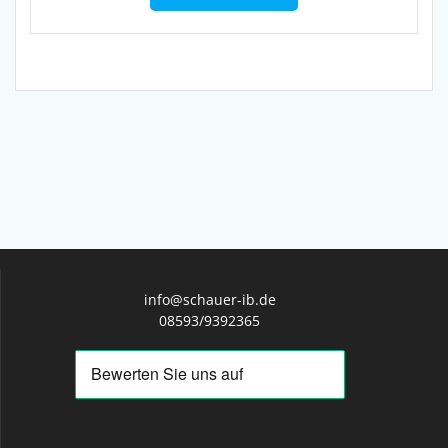
info@schauer-ib.de
08593/9392365