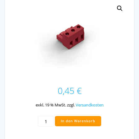
0,45
€
exkl. 19 % MwSt.
zzgl.
Versandkosten
Schraub-
In den Warenkorb
Steckklemme
Rot
3pol.