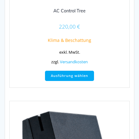
AC Control Tree
220,00
€
Klima & Beschattung
exkl. MwSt.
zzgl.
Versandkosten
Dieses
Ausführung wählen
Produkt
weist
mehrere
Varianten
auf.
Die
Optionen
können
auf
der