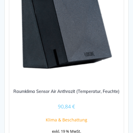
Produktseite
gewählt
werden
Raumklima Sensor Air Anthrazit (Temperatur, Feuchte)
90,84
€
Klima & Beschattung
exkl. 19 % MwSt.