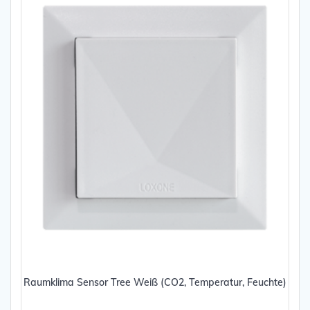
Raumklima Sensor Tree Weiß (CO2, Temperatur, Feuchte)