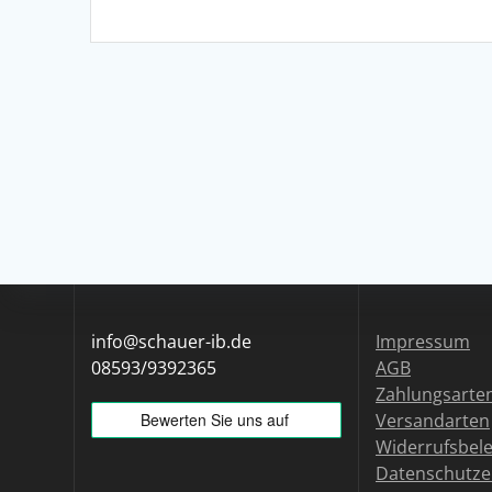
info@schauer-ib.de
Impressum
08593/9392365
AGB
Zahlungsarte
Versandarten
Widerrufsbel
Datenschutze