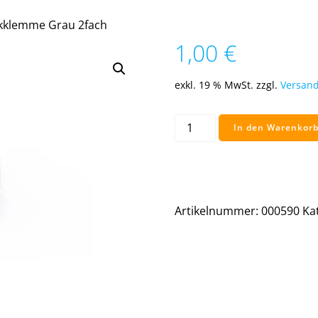
kklemme Grau 2fach
1,00
€
exkl. 19 % MwSt.
zzgl.
Versand
Schraub-
In den Warenkor
Steckklemme
Grau
2fach
Menge
Artikelnummer:
000590
Ka