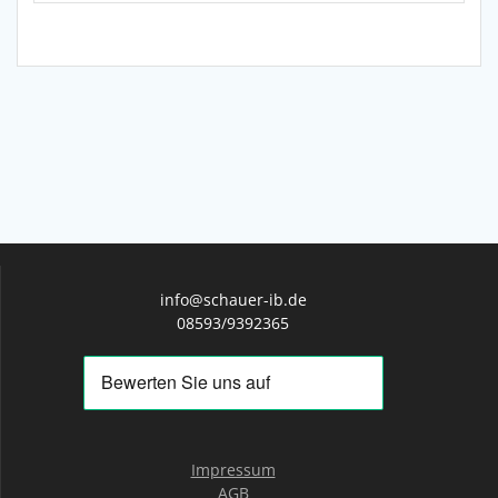
info@schauer-ib.de
08593/9392365
Impressum
AGB