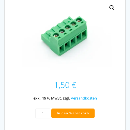
1,50
€
exkl. 19 % MwSt.
zzgl.
Versandkosten
Schraub-
In den Warenkorb
Steckklemme
Grün
5fach