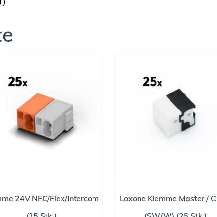
T)
te
mme 24V NFC/Flex/Intercom
Loxone Klemme Master / Cl
(25 Stk.)
(SW/W) (25 Stk.)