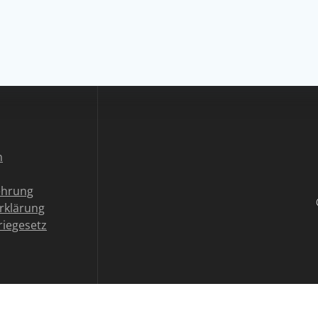
n
ehrung
rklärung
riegesetz
Vertrag widerrufen