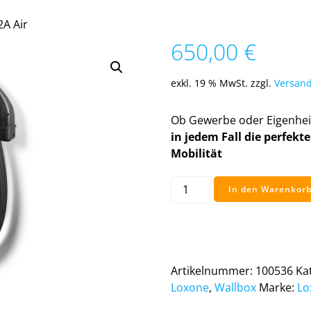
2A Air
650,00
€
exkl. 19 % MwSt.
zzgl.
Versand
Ob Gewerbe oder Eigenhei
in jedem Fall die perfekt
Mobilität
Wallbox
In den Warenkor
7.4kW
32A
Air
Menge
Artikelnummer:
100536
Ka
Loxone
,
Wallbox
Marke:
Lo