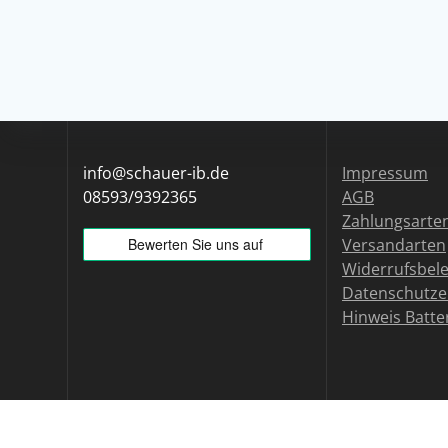
info@schauer-ib.de
Impressum
08593/9392365
AGB
Zahlungsarte
Versandarten
Widerrufsbel
Datenschutze
Hinweis Batte