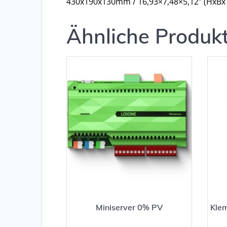
430x190x130mm / 16,93×7,48×5,12″ (HxBx
Ähnliche Produk
Miniserver 0% PV
Kle